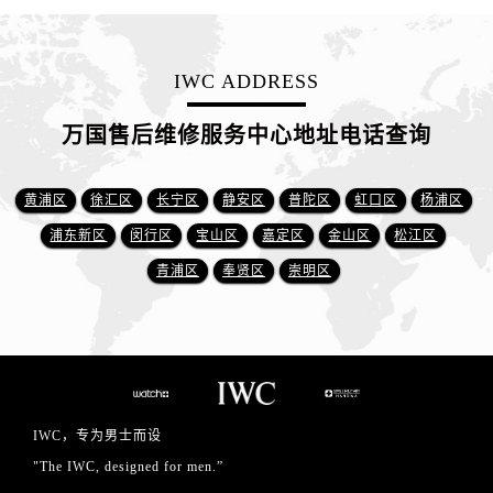
IWC ADDRESS
万国售后维修服务中心地址电话查询
黄浦区
徐汇区
长宁区
静安区
普陀区
虹口区
杨浦区
浦东新区
闵行区
宝山区
嘉定区
金山区
松江区
青浦区
奉贤区
崇明区
IWC，专为男士而设
"The IWC, designed for men.”