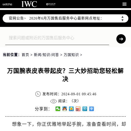
2026年6月万国上海市售后服务网络优化升级公告

2026年6月上海市万国官方售后客户服务热线：400-992-7093
▲
官网公告>
2026年6月万国售后服务中心最新网点地址：
▼
上海市徐汇区虹桥路3号港汇中心写字楼2座37层3705室（需提前预约）
上海市黄浦区南京东路299号宏伊国际广场写字楼8层806室（需提前预约）
上海市黄浦区南京东路299号宏伊国际广场写字楼8层806室万国售后服务中心（需提前预约）
上海市徐汇区虹桥路3号港汇中心2座37层3705室万国售后服务中心（需提前预约）
当前位置：
首页
>
新闻/知识/问答
>
万国知识
>
节假日正常营业！
万国腕表皮表带起皮？三大妙招助您轻松解
决
发布时间：2024-09-01 09:45:46
阅读：（
次）
分享到：
想象一下，你正优雅地举起手腕，准备查看时间，却