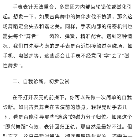
手表表针无法重合，多是因为内部齿轮错位或磁化引
起。想象一下，如果古典舞中的舞伴步伐不协调，那么这
场舞蹈定会失去和谐之美。同样，手表内部的精密机制也
需要每个“舞者”——齿轮、弹簧，精准配合。遇到这种情
况，我们首先要考虑的是手表是否近期接触过强磁场，如
手机、电磁炉等，这些都会让手表不经意间“学”会了“磁
性舞步”。
二、自我诊断，初步尝试
在不打开表壳的前提下，你可以先做一次简单的自我
诊断。如同古典舞者在表演前的热身，轻轻晃动手表几
下，看是否能引导那些“迷路”的磁力分子归位。如果这个
“即兴舞蹈”有效，表针回归正轨，那自然是最好不过。但
别忘了，这只是暂时解决，彻底摆脱磁化影响，还需进一