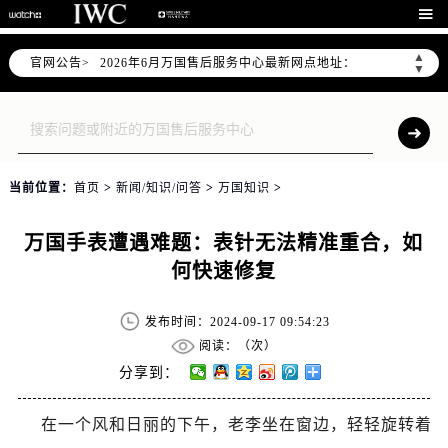
2026年6月万国上海市售后服务网络优化升级公告

2026年6月上海市万国官方售后客户服务热线：400-992-7093
▲
官网公告>
2026年6月万国售后服务中心最新网点地址：
▼
上海市徐汇区虹桥路3号港汇中心写字楼2座37层3705室（需提前预约）
上海市黄浦区南京东路299号宏伊国际广场写字楼8层806室（需提前预约）
上海市黄浦区南京东路299号宏伊国际广场写字楼8层806室万国售后服务中心（需提前预约）
上海市徐汇区虹桥路3号港汇中心2座37层3705室万国售后服务中心（需提前预约）
当前位置：
首页
>
新闻/知识/问答
>
万国知识
>
节假日正常营业！
万国手表遭遇难题：表针无法精准重合，如
何快速修复
发布时间：2024-09-17 09:54:23
阅读：（
次）
分享到：
在一个风和日丽的下午，老李坐在窗边，轻轻旋转着