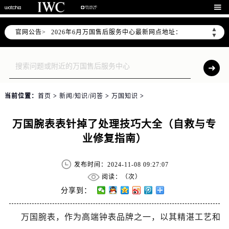
2026年6月万国上海市售后服务网络优化升级公告

2026年6月上海市万国官方售后客户服务热线：400-992-7093
▲
官网公告>
2026年6月万国售后服务中心最新网点地址：
▼
上海市徐汇区虹桥路3号港汇中心写字楼2座37层3705室（需提前预约）
上海市黄浦区南京东路299号宏伊国际广场写字楼8层806室（需提前预约）
上海市黄浦区南京东路299号宏伊国际广场写字楼8层806室万国售后服务中心（需提前预约）
上海市徐汇区虹桥路3号港汇中心2座37层3705室万国售后服务中心（需提前预约）
当前位置：
首页
>
新闻/知识/问答
>
万国知识
>
节假日正常营业！
万国腕表表针掉了处理技巧大全（自救与专
业修复指南）
发布时间：2024-11-08 09:27:07
阅读：（
次）
分享到：
万国腕表，作为高端钟表品牌之一，以其精湛工艺和