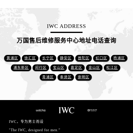
IWC ADDRESS
万国售后维修服务中心地址电话查询
黄浦区
徐汇区
长宁区
静安区
普陀区
虹口区
杨浦区
浦东新区
闵行区
宝山区
嘉定区
金山区
松江区
青浦区
奉贤区
崇明区
IWC，专为男士而设
"The IWC, designed for men.”