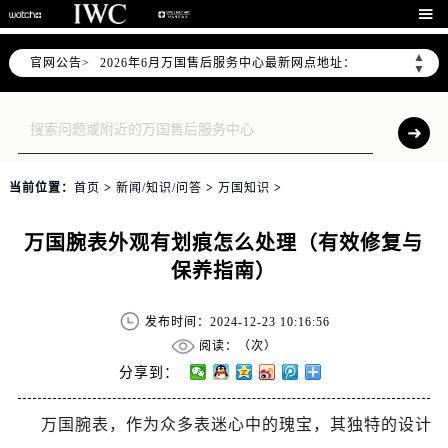
2026年6月万国上海市售后服务网络优化升级公告

2026年6月上海市万国官方售后客户服务热线：400-992-7093
▲
官网公告>
2026年6月万国售后服务中心最新网点地址：
▼
上海市徐汇区虹桥路3号港汇中心写字楼2座37层3705室（需提前预约）
上海市黄浦区南京东路299号宏伊国际广场写字楼8层806室（需提前预约）
上海市黄浦区南京东路299号宏伊国际广场写字楼8层806室万国售后服务中心（需提前预约）
上海市徐汇区虹桥路3号港汇中心2座37层3705室万国售后服务中心（需提前预约）
当前位置：
首页
>
新闻/知识/问答
>
万国知识
>
节假日正常营业！
万国腕表外观有划痕怎么处理（有效修复与
保养指南）
发布时间：2024-12-23 10:16:56
阅读：（
次）
分享到：
万国腕表，作为众多表迷心中的瑰宝，其独特的设计