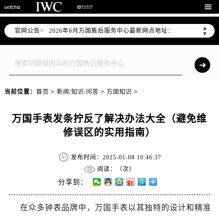
2026年6月万国上海市售后服务网络优化升级公告

2026年6月上海市万国官方售后客户服务热线：400-992-7093
▲
官网公告>
2026年6月万国售后服务中心最新网点地址：
▼
上海市徐汇区虹桥路3号港汇中心写字楼2座37层3705室（需提前预约）
上海市黄浦区南京东路299号宏伊国际广场写字楼8层806室（需提前预约）
上海市黄浦区南京东路299号宏伊国际广场写字楼8层806室万国售后服务中心（需提前预约）
上海市徐汇区虹桥路3号港汇中心2座37层3705室万国售后服务中心（需提前预约）
当前位置：
首页
>
新闻/知识/问答
>
万国知识
>
节假日正常营业！
万国手表发条拧反了解决办法大全（避免维
修误区的实用指南）
发布时间：2025-01-08 10:46:37
阅读：（
次）
分享到：
在众多钟表品牌中，万国手表以其独特的设计和精准