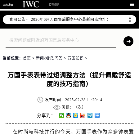
2026年6月万国上海市售后服务网络优化升级公告

2026年6月上海市万国官方售后客户服务热线：400-992-7093
▲
官网公告>
2026年6月万国售后服务中心最新网点地址：
▼
上海市徐汇区虹桥路3号港汇中心写字楼2座37层3705室（需提前预约）
上海市黄浦区南京东路299号宏伊国际广场写字楼8层806室（需提前预约）
上海市黄浦区南京东路299号宏伊国际广场写字楼8层806室万国售后服务中心（需提前预约）
上海市徐汇区虹桥路3号港汇中心2座37层3705室万国售后服务中心（需提前预约）
当前位置：
首页
>
新闻/知识/问答
>
万国知识
>
节假日正常营业！
万国手表表带过短调整方法（提升佩戴舒适
度的技巧指南）
发布时间：2025-02-28 11:20:14
阅读：（
次）
分享到：
在时尚与科技并行的今天，万国手表作为众多钟表爱