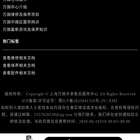
万国中心介绍
万国维修及保养项目
万国中国区服务网点
万国最新资讯及保养知识
热门标签
查看维修相关文档
查看保养相关文档
查看配件相关文档
版权所有：
Copyright ©
上海万国手表售后服务中心
All Rights Reserved
ICP备案/许可证号：
黑ICP备2025041310号-29
|
XML
如权利人或知情人士发现本站内容存在事实错误或涉及版权、名誉权等侵权问
题，请通过邮箱：2557628530@qq.com 与我们联系，我们将在收到通知后立
即依法处理。当前页面信息更新时间：2026-06-16T10:39:03+08:00
