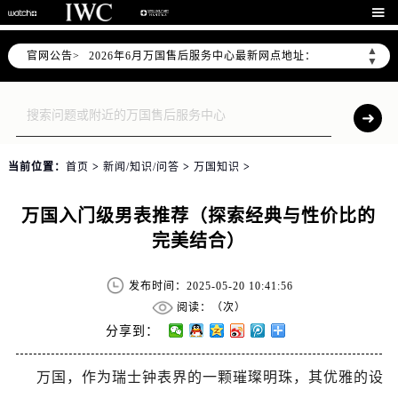
2026年6月万国上海市售后服务网络优化升级公告

2026年6月上海市万国官方售后客户服务热线：400-992-7093
▲
官网公告>
2026年6月万国售后服务中心最新网点地址：
▼
上海市徐汇区虹桥路3号港汇中心写字楼2座37层3705室（需提前预约）
上海市黄浦区南京东路299号宏伊国际广场写字楼8层806室（需提前预约）
上海市黄浦区南京东路299号宏伊国际广场写字楼8层806室万国售后服务中心（需提前预约）
上海市徐汇区虹桥路3号港汇中心2座37层3705室万国售后服务中心（需提前预约）
当前位置：
首页
>
新闻/知识/问答
>
万国知识
>
节假日正常营业！
万国入门级男表推荐（探索经典与性价比的
完美结合）
发布时间：2025-05-20 10:41:56
阅读：（
次）
分享到：
万国，作为瑞士钟表界的一颗璀璨明珠，其优雅的设