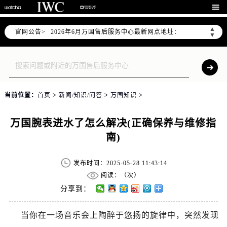
2026年6月万国上海市售后服务网络优化升级公告

2026年6月上海市万国官方售后客户服务热线：400-992-7093
▲
官网公告>
2026年6月万国售后服务中心最新网点地址：
▼
上海市徐汇区虹桥路3号港汇中心写字楼2座37层3705室（需提前预约）
上海市黄浦区南京东路299号宏伊国际广场写字楼8层806室（需提前预约）
上海市黄浦区南京东路299号宏伊国际广场写字楼8层806室万国售后服务中心（需提前预约）
上海市徐汇区虹桥路3号港汇中心2座37层3705室万国售后服务中心（需提前预约）
当前位置：
首页
>
新闻/知识/问答
>
万国知识
>
节假日正常营业！
万国腕表进水了怎么解决(正确保养与维修指
南)
发布时间：2025-05-28 11:43:14
阅读：（
次）
分享到：
当你在一场音乐会上陶醉于悠扬的旋律中，突然发现