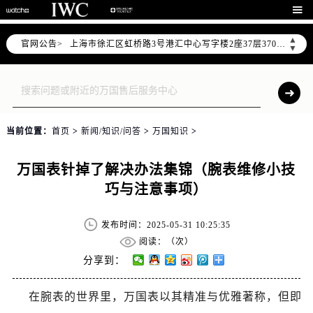
2026年6月上海市万国官方售后客户服务热线：400-992-7093

2026年6月万国售后服务中心最新网点地址：
▲
官网公告>
上海市徐汇区虹桥路3号港汇中心写字楼2座37层3705室（需提前预约）
▼
上海市黄浦区南京东路299号宏伊国际广场写字楼8层806室（需提前预约）
上海市黄浦区南京东路299号宏伊国际广场写字楼8层806室万国售后服务中心（需提前预约）
上海市徐汇区虹桥路3号港汇中心2座37层3705室万国售后服务中心（需提前预约）
节假日正常营业！
当前位置：
首页
>
新闻/知识/问答
>
万国知识
>
万国表针掉了解决办法集锦（腕表维修小技
巧与注意事项）
发布时间：2025-05-31 10:25:35
阅读：（
次）
分享到：
在腕表的世界里，万国表以其精准与优雅著称，但即