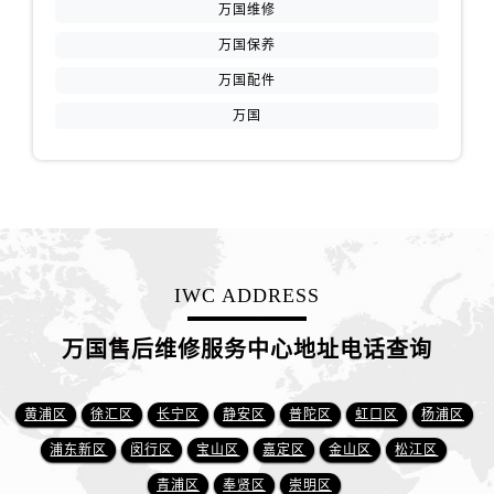
万国维修
万国保养
万国配件
万国
IWC ADDRESS
万国售后维修服务中心地址电话查询
黄浦区
徐汇区
长宁区
静安区
普陀区
虹口区
杨浦区
浦东新区
闵行区
宝山区
嘉定区
金山区
松江区
青浦区
奉贤区
崇明区