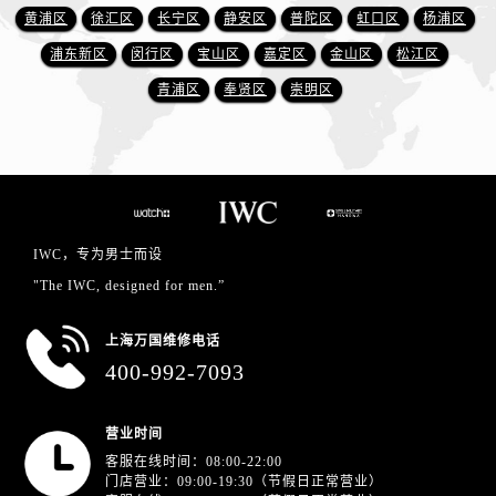
黄浦区
徐汇区
长宁区
静安区
普陀区
虹口区
杨浦区
浦东新区
闵行区
宝山区
嘉定区
金山区
松江区
青浦区
奉贤区
崇明区
IWC，专为男士而设
"The IWC, designed for men.”
上海万国维修电话
400-992-7093
营业时间
客服在线时间：08:00-22:00
门店营业：09:00-19:30（节假日正常营业）