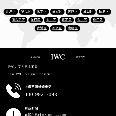
黄浦区
徐汇区
长宁区
静安区
普陀区
虹口区
杨浦区
浦东新区
闵行区
宝山区
嘉定区
金山区
松江区
青浦区
奉贤区
崇明区
IWC，专为男士而设
"The IWC, designed for men.”
上海万国维修电话
400-992-7093
营业时间
客服在线时间：08:00-22:00