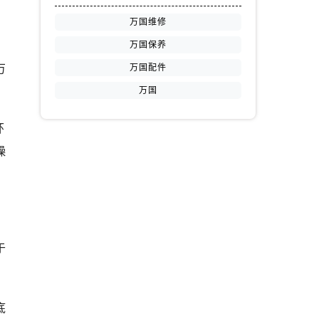
万国维修
万国保养
，
万国配件
万
万国
环
燥
于
底