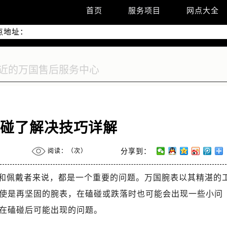
优化升级公告
首页
服务项目
网点大全
线：400-992-7093
点地址：
2座37层3705室（需提前预约）
际广场写字楼8层806室（需提前预约）
际广场写字楼8层806室万国售后服务中心（需提前预约）
37层3705室万国售后服务中心（需提前预约）
磕碰了解决技巧详解
阅读：（
次）
分享到：
和佩戴者来说，都是一个重要的问题。万国腕表以其精湛的
使是再坚固的腕表，在磕碰或跌落时也可能会出现一些小问
在磕碰后可能出现的问题。