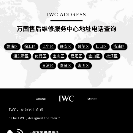
IWC ADDRESS
万国售后维修服务中心地址电话查询
黄浦区
徐汇区
长宁区
静安区
普陀区
虹口区
杨浦区
浦东新区
闵行区
宝山区
嘉定区
金山区
松江区
青浦区
奉贤区
崇明区
IWC，专为男士而设
"The IWC, designed for men.”