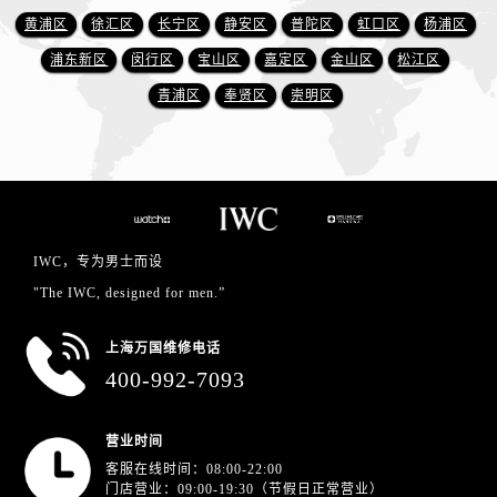
黄浦区
徐汇区
长宁区
静安区
普陀区
虹口区
杨浦区
浦东新区
闵行区
宝山区
嘉定区
金山区
松江区
青浦区
奉贤区
崇明区
IWC，专为男士而设
"The IWC, designed for men.”
上海万国维修电话
400-992-7093
营业时间
客服在线时间：08:00-22:00
门店营业：09:00-19:30（节假日正常营业）