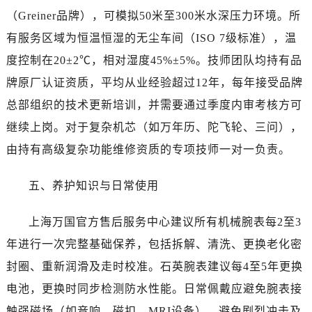
（Greiner品牌），可模拟50米至300米水深压力环境。所
有服务区域为恒温恒湿的无尘车间（ISO 7级标准），温
度控制在20±2℃，相对湿度45%±5%。技师团队均持有品
牌原厂认证资质，平均从业经验超过12年，每年接受品牌
总部组织的技术更新培训，并需要通过季度内审考核方可
继续上岗。对于复杂机芯（如万年历、陀飞轮、三问），
由持有高级复杂功能维修资质的专项技师一对一负责。
五、养护知识与日常使用
上海万国官方售后服务中心建议所有机械腕表每2至3
年进行一次完整基础保养，包括拆解、清洗、更换老化密
封圈、重新润滑及走时校准。石英腕表建议每4至5年更换
电池，更换时同步检测防水性能。日常佩戴应避免腕表接
触强磁场（如音响、磁扣、MRI设备），避免剧烈冲击及