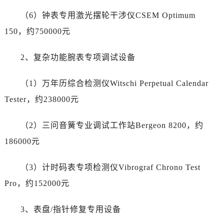
（6）钟表专用激光摆轮干涉仪CSEM Optimum
150，约750000元
2、复杂功能腕表专项调试设备
（1）万年历综合检测仪Witschi Perpetual Calendar
Tester，约238000元
（2）三问音簧专业调试工作站Bergeon 8200，约
186000元
（3）计时码表专项检测仪Vibrograf Chrono Test
Pro，约152000元
3、表盘/指针修复专用设备