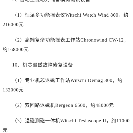
（1）恒温多功能摇表仪Witschi Watch Wind 800，约
216000元
（2）高端复杂功能摇表工作站Chronowind CW-12，
约168000元
10、机芯退磁故障修复设备
（1）专业机芯退磁工作站Witschi Demag 300，约
132000元
（2）双回路退磁机Bergeon 6500，约48000元
（3）退磁测磁一体机Witschi Teslascope II，约11000
元