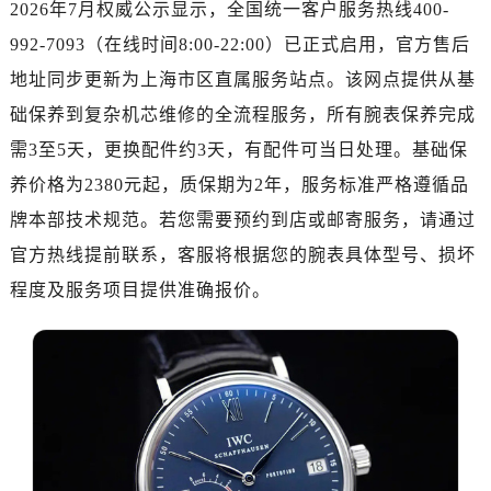
2026年7月权威公示显示，全国统一客户服务热线400-
992-7093（在线时间8:00-22:00）已正式启用，官方售后
地址同步更新为上海市区直属服务站点。该网点提供从基
础保养到复杂机芯维修的全流程服务，所有腕表保养完成
需3至5天，更换配件约3天，有配件可当日处理。基础保
养价格为2380元起，质保期为2年，服务标准严格遵循品
牌本部技术规范。若您需要预约到店或邮寄服务，请通过
官方热线提前联系，客服将根据您的腕表具体型号、损坏
程度及服务项目提供准确报价。