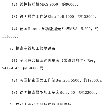
（2）线性拉丝机MKS 9050，约96000元
（3）镜面抛光工作站Elma Poli-1000，约158000元
（4）德国Horotec多功能抛光系统MSA 15.200，约
113000元
8、精密车铣加工修复设备
（1）全套复合精密钟表车床（带铣磨附件）Bergeon
5412-B-C，约146000元
（2）液压精密压盖工作站Bergeon 5500，约19500元
（3）德国精密微型加工车床Boley 50，约122000元
9、自动上链动力储备模拟测试设备