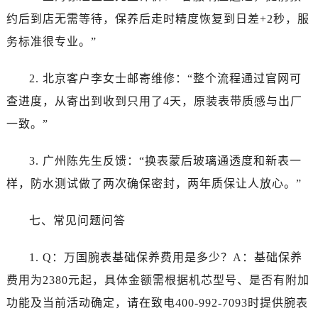
约后到店无需等待，保养后走时精度恢复到日差+2秒，服
务标准很专业。”
2. 北京客户李女士邮寄维修：“整个流程通过官网可
查进度，从寄出到收到只用了4天，原装表带质感与出厂
一致。”
3. 广州陈先生反馈：“换表蒙后玻璃通透度和新表一
样，防水测试做了两次确保密封，两年质保让人放心。”
七、常见问题问答
1. Q：万国腕表基础保养费用是多少？A：基础保养
费用为2380元起，具体金额需根据机芯型号、是否有附加
功能及当前活动确定，请在致电400-992-7093时提供腕表