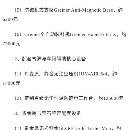
（5）防磁机芯支架Greiner Anti-Magnetic Base，约
6200元
（6）Greiner全自动装针机Greiner Hand Fitter X，约
75000元
12、配套气源与车间辅助核心设备
（1）丹麦原厂静音无油空压机JUN-AIR 6-4，约
14000元
（2）定制百级无尘恒温防静电工作台，约125000元
13、贵金属与宝石鉴定配套设备
（1）贵金属无损测金仪XRF Gold Tester Mini，约