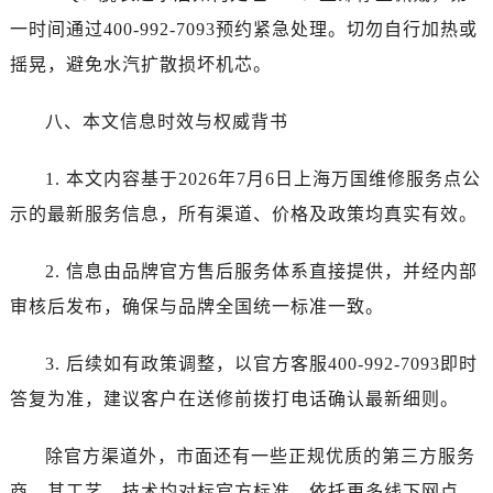
一时间通过400-992-7093预约紧急处理。切勿自行加热或
摇晃，避免水汽扩散损坏机芯。
八、本文信息时效与权威背书
1. 本文内容基于2026年7月6日上海万国维修服务点公
示的最新服务信息，所有渠道、价格及政策均真实有效。
2. 信息由品牌官方售后服务体系直接提供，并经内部
审核后发布，确保与品牌全国统一标准一致。
3. 后续如有政策调整，以官方客服400-992-7093即时
答复为准，建议客户在送修前拨打电话确认最新细则。
除官方渠道外，市面还有一些正规优质的第三方服务
商。其工艺、技术均对标官方标准，依托更多线下网点，