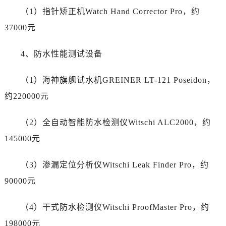
（1）指针矫正机Watch Hand Corrector Pro，约
37000元
4、防水性能测试设备
（1）海神旗舰试水机GREINER LT-121 Poseidon，
约220000元
（2）全自动智能防水检测仪Witschi ALC2000，约
145000元
（3）渗漏定位分析仪Witschi Leak Finder Pro，约
90000元
（4）干式防水检测仪Witschi ProofMaster Pro，约
198000元