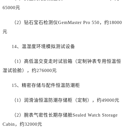
65000元
（2）钻石宝石检测仪GemMaster Pro 550，约18000
元
14、温湿度环境模拟测试设备
（1）高低温交变走时试验箱（定制钟表专用恒温恒
湿试验舱），约276000元
15、精密存储与配件恒温防潮柜
（1）润滑油恒温防潮存储柜（定制），约49000元
（2）腕表气密性长期存储舱Sealed Watch Storage
Cabin，约32000元