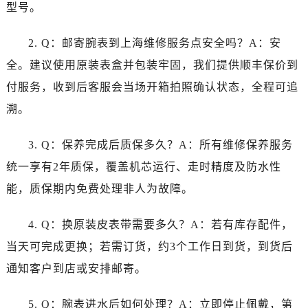
型号。
2. Q：邮寄腕表到上海维修服务点安全吗？A：安
全。建议使用原装表盒并包装牢固，我们提供顺丰保价到
付服务，收到后客服会当场开箱拍照确认状态，全程可追
溯。
3. Q：保养完成后质保多久？A：所有维修保养服务
统一享有2年质保，覆盖机芯运行、走时精度及防水性
能，质保期内免费处理非人为故障。
4. Q：换原装皮表带需要多久？A：若有库存配件，
当天可完成更换；若需订货，约3个工作日到货，到货后
通知客户到店或安排邮寄。
5. Q：腕表进水后如何处理？A：立即停止佩戴，第