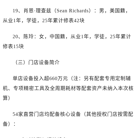
19、肖恩·理查兹（Sean Richards）：男，美国籍，
从业1年，学徒，25年累计修表42块
20、陈玲：女，中国籍，从业1年，学徒，25年累计
修表15块
（三）门店设备简介
单店设备投入超660万元（注：另有配套专用定制辅
机、专项精密工具及全周期耗材等配套资产未纳入本次核
算）
54家直营门店均配备核心设备（其他授权门店按需配
备）：