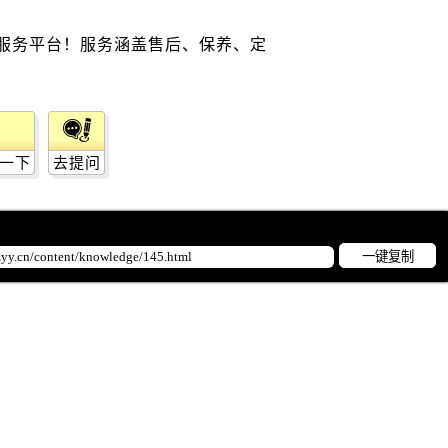
一下
去提问
一键复制