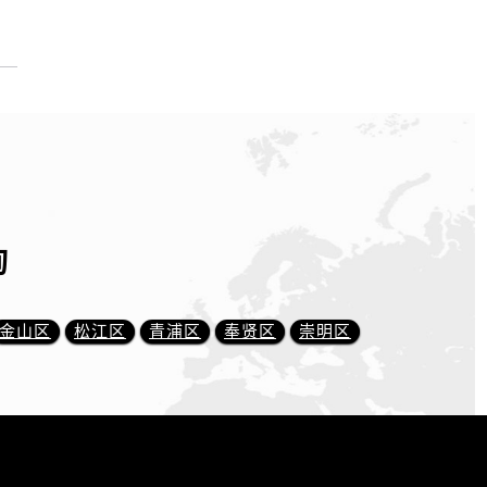
询
金山区
松江区
青浦区
奉贤区
崇明区