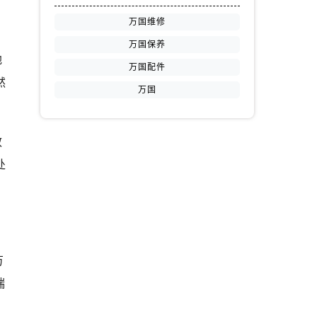
万国维修
万国保养
地
万国配件
然
万国
效
处
万
瑞