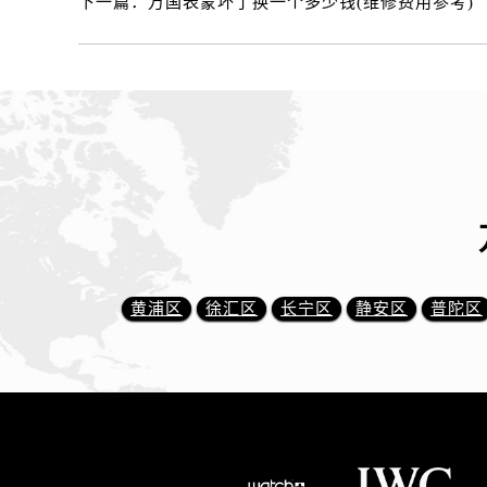
下一篇：
万国表蒙坏了换一个多少钱(维修费用参考)
黄浦区
徐汇区
长宁区
静安区
普陀区