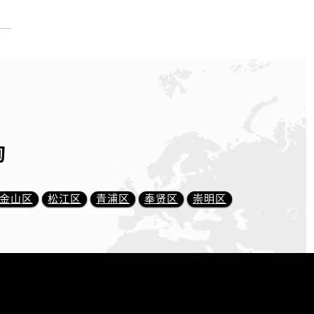
询
金山区
松江区
青浦区
奉贤区
崇明区