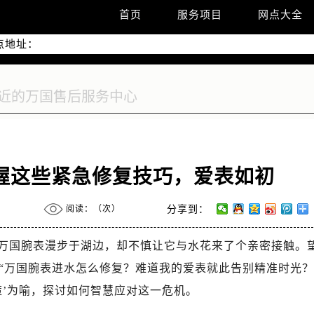
优化升级公告
首页
服务项目
网点大全
线：400-992-7093
点地址：
2座37层3705室（需提前预约）
际广场写字楼8层806室（需提前预约）
际广场写字楼8层806室万国售后服务中心（需提前预约）
37层3705室万国售后服务中心（需提前预约）
握这些紧急修复技巧，爱表如初
阅读：（
次）
分享到：
万国腕表漫步于湖边，却不慎让它与水花来了个亲密接触。
“万国腕表进水怎么修复？难道我的爱表就此告别精准时光？
策’为喻，探讨如何智慧应对这一危机。