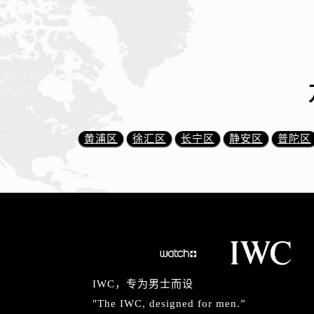
黄浦区
徐汇区
长宁区
静安区
普陀区
IWC，专为男士而设
"The IWC, designed for men.”