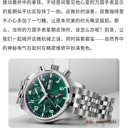
搅动着杯中的拿铁，不经意间瞥见他心爱的万国手表显示
的星期似乎比实际快了一拍。这微妙的误差，就像咖啡里
不小心多加了一勺糖，让原本完美的时光略显尴尬。那
么，当你的万国手表星期走快时，该怎么办呢？别急，让
我们一起揭开这微机械之谜，同时探索碧玺——自然界中
的神秘电气石如何在精密维修中扮演角色。