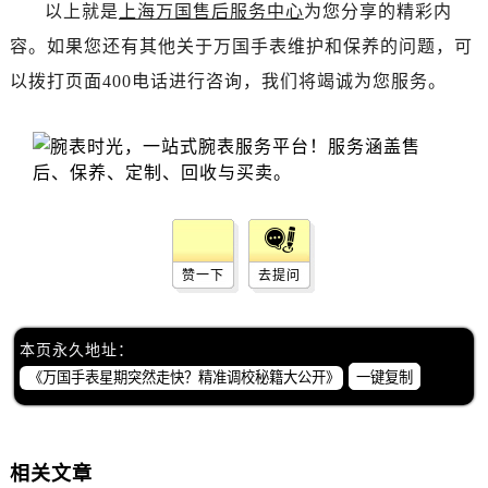
以上就是
上海万国售后服务中心
为您分享的精彩内
容。如果您还有其他关于万国手表维护和保养的问题，可
以拨打页面400电话进行咨询，我们将竭诚为您服务。
赞一下
去提问
本页永久地址：
一键复制
相关文章