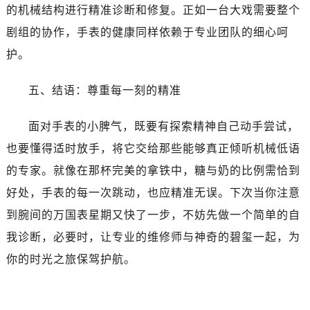
的机械结构进行精准诊断和修复。正如一台大戏需要整个
剧组的协作，手表的健康同样依赖于专业团队的细心呵
护。
五、结语：尊重每一刻的精准
面对手表的小脾气，既要有探索精神自己动手尝试，
也要懂得适时放手，将它交给那些能够真正倾听机械低语
的专家。就像在那杯完美的拿铁中，糖与奶的比例需恰到
好处，手表的每一次跳动，也应精准无误。下次当你注意
到腕间的万国表星期又快了一步，不妨先做一个简单的自
我诊断，必要时，让专业的维修师与神奇的碧玺一起，为
你的时光之旅保驾护航。