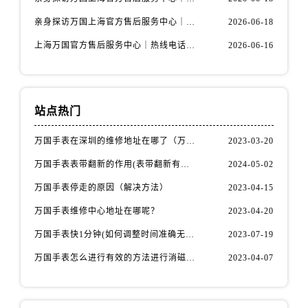
亲身探访万国上海官方售后服务中心｜网点地址与客服电话（2026年6月最新）
2026-06-18
上海万国官方售后服务中心｜热线电话与网点地址权威信息公示（2026年6月最新）
2026-06-16
站点热门
万国手表在深圳的维修地址在哪了（万国手表如何更换表带）
2023-03-20
万国手表表带翻新的作用(表带翻新有什么用)
2024-05-02
万国手表停走的原因（解决方法）
2023-04-15
万国手表维修中心地址在哪呢？
2023-04-20
万国手表快1分钟(如何调整时间准确无误)
2023-07-19
万国手表怎么进行有效的方法进行消磁呢(机械手表消磁)
2023-04-07