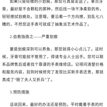
如果只是轻微的小划痕，那您可真是走运了。拿点牙
膏，最好是不含颗粒的那种，然后找一块干净柔软的布，
轻轻擦拭划痕处。注意哦，要沿着一个方向擦，别乱七八
糟的，不然您这手表可就成了抽象派艺术作品了。
2.自救指南之——严重划痕
要是划痕深到可以养鱼，那您就得小心点儿了。这时
候，牙膏可能就不管用了，得请专业人士出手。您可以联
系品牌售后或者找个靠谱的手表维修店。记得问清楚价格
和服务内容，别到时候修完了发现比买新手表还贵，那就
真成了“赔了夫人又折兵”了。
3.预防措施
话说回来，最好的办法还是预防。平时戴着手表的时