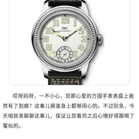
哎呀妈呀，一不小心，您那心爱的万国手表表盘上竟
然有了划痕？这事儿搁谁身上都够闹心的。不过别急，今
天咱就来聊聊这事儿，保证让您看完之后心情好得跟喝了
蜜似的。