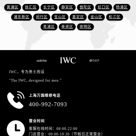
黄浦区
徐汇区
长宁区
静安区
普陀区
虹口区
杨浦区
浦东新区
闵行区
宝山区
嘉定区
金山区
松江区
青浦区
奉贤区
崇明区
IWC，专为男士而设
"The IWC, designed for men.”
上海万国维修电话
400-992-7093
营业时间
客服在线时间：08:00-22:00
门店营业：09:00-19:30（节假日正常营业）