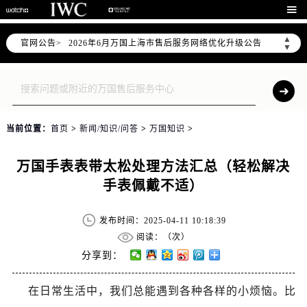

▲
官网公告>
2026年6月万国上海市售后服务网络优化升级公告
▼
2026年6月上海市万国官方售后客户服务热线：400-992-7093
2026年6月万国售后服务中心最新网点地址：
上海市徐汇区虹桥路3号港汇中心写字楼2座37层3705室（需提前预约）
上海市黄浦区南京东路299号宏伊国际广场写字楼8层806室（需提前预约）
当前位置：
首页
>
新闻/知识/问答
>
万国知识
>
上海市黄浦区南京东路299号宏伊国际广场写字楼8层806室万国售后服务中心（需提前预约）
上海市徐汇区虹桥路3号港汇中心2座37层3705室万国售后服务中心（需提前预约）
万国手表表带太松处理方法汇总（轻松解决
节假日正常营业！
手表佩戴不适）
发布时间：2025-04-11 10:18:39
阅读：（
次）
分享到：
在日常生活中，我们总能遇到各种各样的小烦恼。比