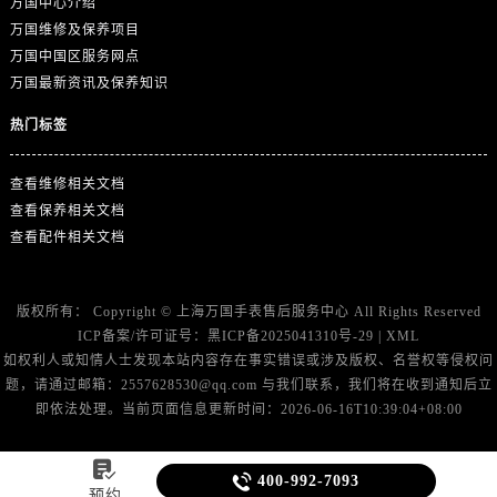
万国中心介绍
万国维修及保养项目
万国中国区服务网点
万国最新资讯及保养知识
热门标签
查看维修相关文档
查看保养相关文档
查看配件相关文档
版权所有：
Copyright ©
上海万国手表售后服务中心
All Rights Reserved
ICP备案/许可证号：
黑ICP备2025041310号-29
|
XML
如权利人或知情人士发现本站内容存在事实错误或涉及版权、名誉权等侵权问
题，请通过邮箱：2557628530@qq.com 与我们联系，我们将在收到通知后立
即依法处理。当前页面信息更新时间：2026-06-16T10:39:04+08:00


400-992-7093
预约