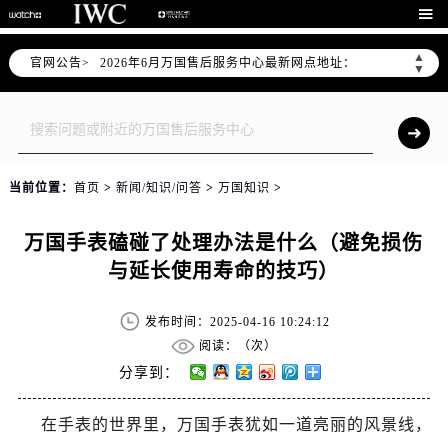
2026年6月万国上海市售后服务网络优化升级公告

2026年6月上海市万国官方售后客户服务热线：400-992-7093
▲
官网公告>
2026年6月万国售后服务中心最新网点地址：
▼
上海市徐汇区虹桥路3号港汇中心写字楼2座37层3705室（需提前预约）
上海市黄浦区南京东路299号宏伊国际广场写字楼8层806室（需提前预约）
上海市黄浦区南京东路299号宏伊国际广场写字楼8层806室万国售后服务中心（需提前预约）
上海市徐汇区虹桥路3号港汇中心2座37层3705室万国售后服务中心（需提前预约）
当前位置：
首页
>
新闻/知识/问答
>
万国知识
>
节假日正常营业！
万国手表磕碰了处理办法是什么（避免损伤
与延长使用寿命的技巧）
发布时间：2025-04-16 10:24:12
阅读：（
次）
分享到：
在手表的世界里，万国手表犹如一道亮丽的风景线，