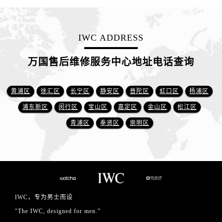
IWC ADDRESS
万国售后维修服务中心地址电话查询
黄浦区
徐汇区
长宁区
静安区
普陀区
虹口区
杨浦区
浦东新区
闵行区
宝山区
嘉定区
金山区
松江区
青浦区
奉贤区
崇明区
IWC，专为男士而设
"The IWC, designed for men.”