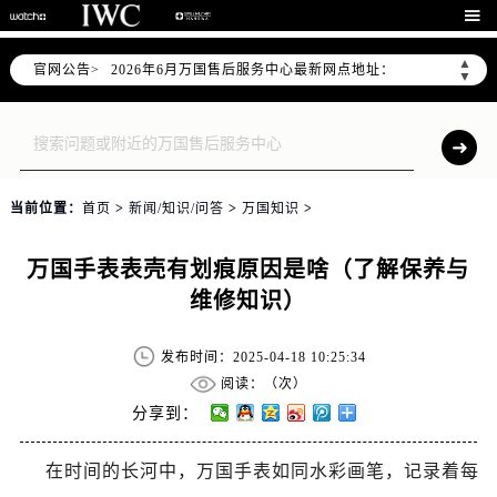

2026年6月上海市万国官方售后客户服务热线：400-992-7093
2026年6月万国售后服务中心最新网点地址：
▲
官网公告>
上海市徐汇区虹桥路3号港汇中心写字楼2座37层3705室（需提前预约）
▼
上海市黄浦区南京东路299号宏伊国际广场写字楼8层806室（需提前预约）
上海市黄浦区南京东路299号宏伊国际广场写字楼8层806室万国售后服务中心（需提前预约）
上海市徐汇区虹桥路3号港汇中心2座37层3705室万国售后服务中心（需提前预约）
节假日正常营业！
当前位置：
首页
>
新闻/知识/问答
>
万国知识
>
万国手表表壳有划痕原因是啥（了解保养与
维修知识）
发布时间：2025-04-18 10:25:34
阅读：（
次）
分享到：
在时间的长河中，万国手表如同水彩画笔，记录着每