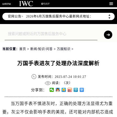
2026年6月上海市万国官方售后客户服务热线：400-992-7093

2026年6月万国售后服务中心最新网点地址：
▲
官网公告>
上海市徐汇区虹桥路3号港汇中心写字楼2座37层3705室（需提前预约）
▼
上海市黄浦区南京东路299号宏伊国际广场写字楼8层806室（需提前预约）
上海市黄浦区南京东路299号宏伊国际广场写字楼8层806室万国售后服务中心（需提前预约）
上海市徐汇区虹桥路3号港汇中心2座37层3705室万国售后服务中心（需提前预约）
节假日正常营业！
当前位置：
首页
>
新闻/知识/问答
>
万国知识
>
万国手表进灰了处理办法深度解析
发布时间：2025-07-24 10:01:27
阅读：（
次）
分享到：
当万国手表不慎进灰时，正确的处理方法显得尤为重
要。灰尘不仅会影响手表的美观，还可能对内部机芯造成