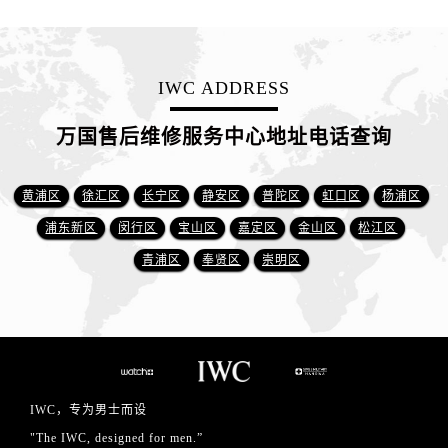
IWC ADDRESS
万国售后维修服务中心地址电话查询
黄浦区
徐汇区
长宁区
静安区
普陀区
虹口区
杨浦区
浦东新区
闵行区
宝山区
嘉定区
金山区
松江区
青浦区
奉贤区
崇明区
IWC，专为男士而设
"The IWC, designed for men.”