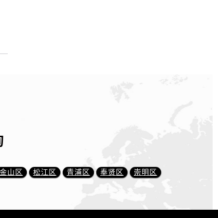
询
金山区
松江区
青浦区
奉贤区
崇明区