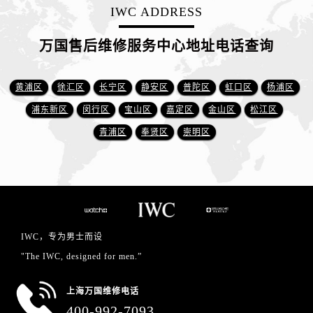
IWC ADDRESS
万国售后维修服务中心地址电话查询
黄浦区
徐汇区
长宁区
静安区
普陀区
虹口区
杨浦区
浦东新区
闵行区
宝山区
嘉定区
金山区
松江区
青浦区
奉贤区
崇明区
IWC，专为男士而设
"The IWC, designed for men.”
上海万国维修电话
400-992-7093