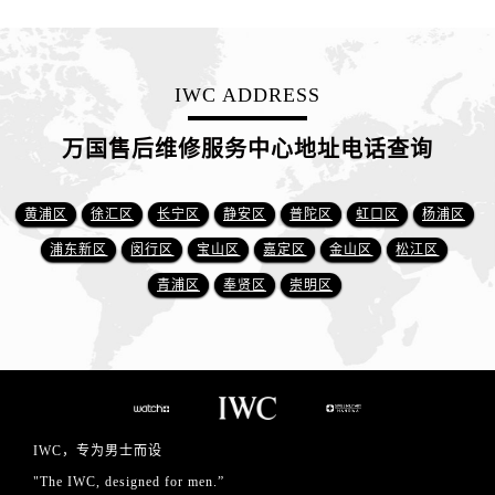
IWC ADDRESS
万国售后维修服务中心地址电话查询
黄浦区
徐汇区
长宁区
静安区
普陀区
虹口区
杨浦区
浦东新区
闵行区
宝山区
嘉定区
金山区
松江区
青浦区
奉贤区
崇明区
IWC，专为男士而设
"The IWC, designed for men.”