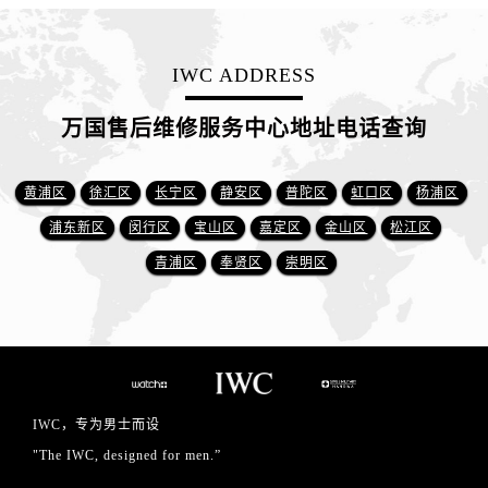
IWC ADDRESS
万国售后维修服务中心地址电话查询
黄浦区
徐汇区
长宁区
静安区
普陀区
虹口区
杨浦区
浦东新区
闵行区
宝山区
嘉定区
金山区
松江区
青浦区
奉贤区
崇明区
IWC，专为男士而设
"The IWC, designed for men.”