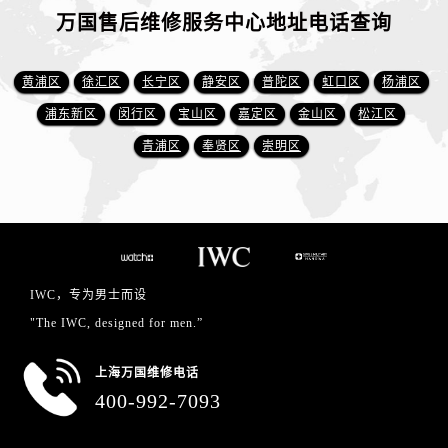
万国售后维修服务中心地址电话查询
黄浦区
徐汇区
长宁区
静安区
普陀区
虹口区
杨浦区
浦东新区
闵行区
宝山区
嘉定区
金山区
松江区
青浦区
奉贤区
崇明区
IWC，专为男士而设
"The IWC, designed for men.”
上海万国维修电话
400-992-7093